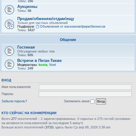
Темы:
166
Аукционы
Темы:
56
Продам/обменяю/отдам/ищу
Только для частных объявлений
Подфорум:
Объявления от магазинов/фирм/бизнесов
Темы:
3437
Общение
Гостиная
Обсуждение любых тем
Темы:
605
Встречи в Петах-Тикве
Модераторы:
kosta
,
Noel
Темы:
249
ВХОД
Имя пользователя:
Пароль:
Забыли пароль?
Запомнить меня
КТО СЕЙЧАС НА КОНФЕРЕНЦИИ
Всего
277
посетителей :: 2 зарегистрированных, 0 скрытых и 275 гостей (основано
на активности пользователей за последние 5 минут)
Больше всего посетителей (
3715
) здесь было Ср апр 08, 2026 3:38 am