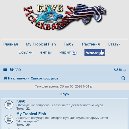
Главная
My Tropical Fish
Рыбы
Растения
Статьи
Ссылки
e-mail
Иврит
FAQ
Вход
П
На главную
Список форумов
о
Текущее время: Сб авг 08, 2026 6:04 am
и
Клуб
с
Клуб
Обсуждение вопросов , связанных с деятельностью клуба.
к
Темы:
21
My Tropical Fish
Анонсы и обсуждение номеров журнала клуба аквариумистов
"Исраквариум"
Темы:
29