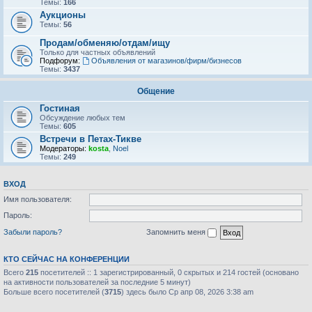
Темы:
166
Аукционы
Темы:
56
Продам/обменяю/отдам/ищу
Только для частных объявлений
Подфорум:
Объявления от магазинов/фирм/бизнесов
Темы:
3437
Общение
Гостиная
Обсуждение любых тем
Темы:
605
Встречи в Петах-Тикве
Модераторы:
kosta
,
Noel
Темы:
249
ВХОД
Имя пользователя:
Пароль:
Забыли пароль?
Запомнить меня
КТО СЕЙЧАС НА КОНФЕРЕНЦИИ
Всего
215
посетителей :: 1 зарегистрированный, 0 скрытых и 214 гостей (основано
на активности пользователей за последние 5 минут)
Больше всего посетителей (
3715
) здесь было Ср апр 08, 2026 3:38 am