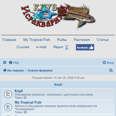
Главная
My Tropical Fish
Рыбы
Растения
Статьи
Ссылки
e-mail
Иврит
FAQ
Вход
П
На главную
Список форумов
о
Текущее время: Чт авг 06, 2026 5:40 pm
и
Клуб
с
Клуб
Обсуждение вопросов , связанных с деятельностью клуба.
к
Темы:
21
My Tropical Fish
Анонсы и обсуждение номеров журнала клуба аквариумистов
"Исраквариум"
Темы:
29