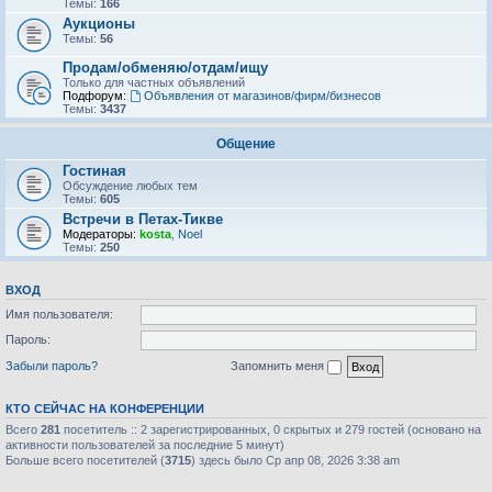
Темы:
166
Аукционы
Темы:
56
Продам/обменяю/отдам/ищу
Только для частных объявлений
Подфорум:
Объявления от магазинов/фирм/бизнесов
Темы:
3437
Общение
Гостиная
Обсуждение любых тем
Темы:
605
Встречи в Петах-Тикве
Модераторы:
kosta
,
Noel
Темы:
250
ВХОД
Имя пользователя:
Пароль:
Забыли пароль?
Запомнить меня
КТО СЕЙЧАС НА КОНФЕРЕНЦИИ
Всего
281
посетитель :: 2 зарегистрированных, 0 скрытых и 279 гостей (основано на
активности пользователей за последние 5 минут)
Больше всего посетителей (
3715
) здесь было Ср апр 08, 2026 3:38 am