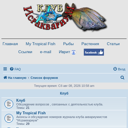
Главная
My Tropical Fish
Рыбы
Растения
Статьи
Ссылки
e-mail
Иврит
FAQ
Вход
П
На главную
Список форумов
о
Текущее время: Сб авг 08, 2026 10:58 am
и
Клуб
с
Клуб
Обсуждение вопросов , связанных с деятельностью клуба.
к
Темы:
21
My Tropical Fish
Анонсы и обсуждение номеров журнала клуба аквариумистов
"Исраквариум"
Темы:
29