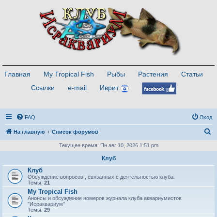
Главная
My Tropical Fish
Рыбы
Растения
Статьи
Ссылки
e-mail
Иврит
FAQ
Вход
П
На главную
Список форумов
о
Текущее время: Пн авг 10, 2026 1:51 pm
и
Клуб
с
Клуб
Обсуждение вопросов , связанных с деятельностью клуба.
к
Темы:
21
My Tropical Fish
Анонсы и обсуждение номеров журнала клуба аквариумистов
"Исраквариум"
Темы:
29