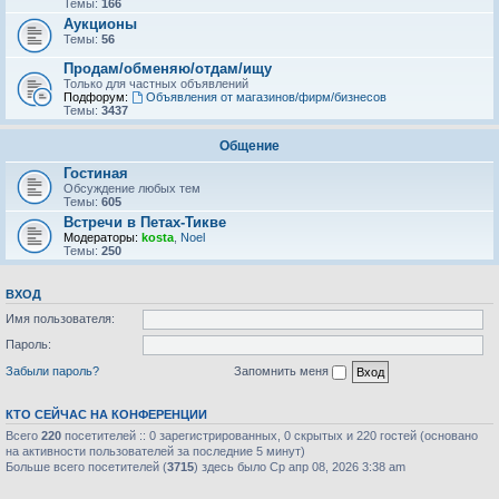
Темы:
166
Аукционы
Темы:
56
Продам/обменяю/отдам/ищу
Только для частных объявлений
Подфорум:
Объявления от магазинов/фирм/бизнесов
Темы:
3437
Общение
Гостиная
Обсуждение любых тем
Темы:
605
Встречи в Петах-Тикве
Модераторы:
kosta
,
Noel
Темы:
250
ВХОД
Имя пользователя:
Пароль:
Забыли пароль?
Запомнить меня
КТО СЕЙЧАС НА КОНФЕРЕНЦИИ
Всего
220
посетителей :: 0 зарегистрированных, 0 скрытых и 220 гостей (основано
на активности пользователей за последние 5 минут)
Больше всего посетителей (
3715
) здесь было Ср апр 08, 2026 3:38 am