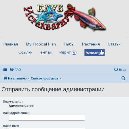
Главная
My Tropical Fish
Рыбы
Растения
Статьи
Ссылки
e-mail
Иврит
FAQ
Вход
П
На главную
Список форумов
о
Отправить сообщение администрации
и
с
Получатель:
Администратор
к
Ваш адрес email:
Ваше имя: