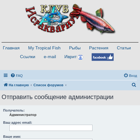
Главная
My Tropical Fish
Рыбы
Растения
Статьи
Ссылки
e-mail
Иврит
FAQ
Вход
П
На главную
Список форумов
о
Отправить сообщение администрации
и
с
Получатель:
Администратор
к
Ваш адрес email:
Ваше имя: