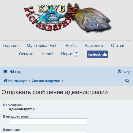
Главная
My Tropical Fish
Рыбы
Растения
Статьи
Ссылки
e-mail
Иврит
FAQ
Вход
П
На главную
Список форумов
о
Отправить сообщение администрации
и
с
Получатель:
Администратор
к
Ваш адрес email:
Ваше имя: