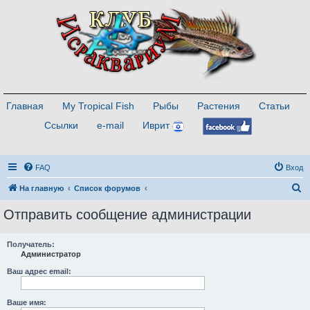
Главная
My Tropical Fish
Рыбы
Растения
Статьи
Ссылки
e-mail
Иврит
FAQ
Вход
П
На главную
Список форумов
о
Отправить сообщение администрации
и
с
Получатель:
Администратор
к
Ваш адрес email:
Ваше имя: