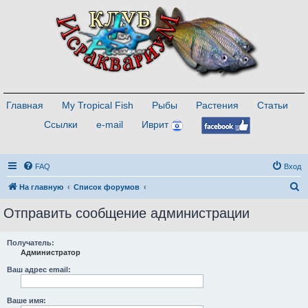
Главная
My Tropical Fish
Рыбы
Растения
Статьи
Ссылки
e-mail
Иврит
FAQ
Вход
П
На главную
Список форумов
о
Отправить сообщение администрации
и
с
Получатель:
Администратор
к
Ваш адрес email:
Ваше имя: