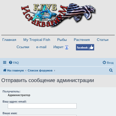
Главная
My Tropical Fish
Рыбы
Растения
Статьи
Ссылки
e-mail
Иврит
FAQ
Вход
П
На главную
Список форумов
о
Отправить сообщение администрации
и
с
Получатель:
Администратор
к
Ваш адрес email:
Ваше имя: