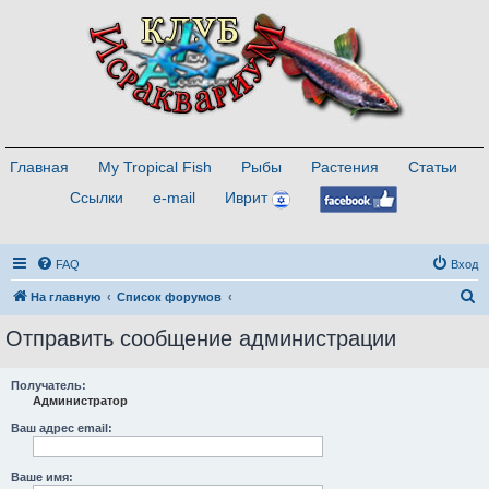
Главная
My Tropical Fish
Рыбы
Растения
Статьи
Ссылки
e-mail
Иврит
FAQ
Вход
П
На главную
Список форумов
о
Отправить сообщение администрации
и
с
Получатель:
Администратор
к
Ваш адрес email:
Ваше имя: