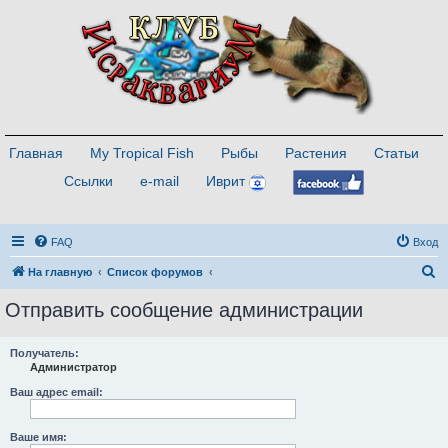
Главная
My Tropical Fish
Рыбы
Растения
Статьи
Ссылки
e-mail
Иврит
FAQ
Вход
П
На главную
Список форумов
о
Отправить сообщение администрации
и
с
Получатель:
Администратор
к
Ваш адрес email:
Ваше имя: