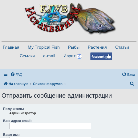
Главная
My Tropical Fish
Рыбы
Растения
Статьи
Ссылки
e-mail
Иврит
FAQ
Вход
П
На главную
Список форумов
о
Отправить сообщение администрации
и
с
Получатель:
Администратор
к
Ваш адрес email:
Ваше имя: