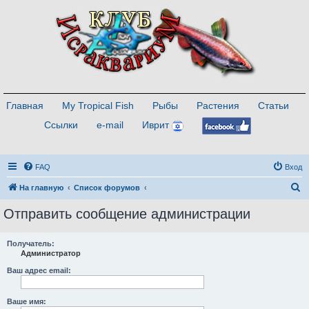
Главная
My Tropical Fish
Рыбы
Растения
Статьи
Ссылки
e-mail
Иврит
FAQ
Вход
П
На главную
Список форумов
о
Отправить сообщение администрации
и
с
Получатель:
Администратор
к
Ваш адрес email:
Ваше имя: