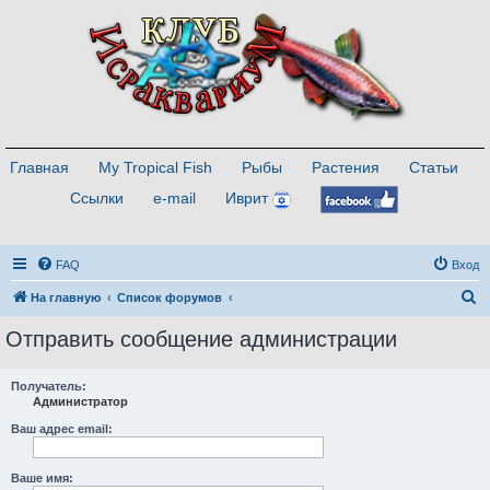
Главная
My Tropical Fish
Рыбы
Растения
Статьи
Ссылки
e-mail
Иврит
FAQ
Вход
П
На главную
Список форумов
о
Отправить сообщение администрации
и
с
Получатель:
Администратор
к
Ваш адрес email:
Ваше имя: