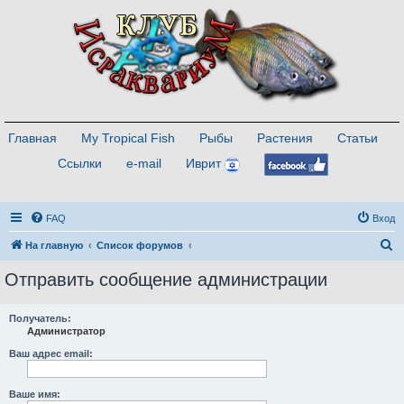
Главная
My Tropical Fish
Рыбы
Растения
Статьи
Ссылки
e-mail
Иврит
FAQ
Вход
П
На главную
Список форумов
о
Отправить сообщение администрации
и
с
Получатель:
Администратор
к
Ваш адрес email:
Ваше имя: