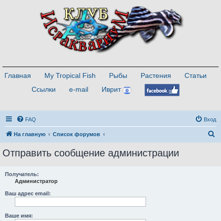
Главная
My Tropical Fish
Рыбы
Растения
Статьи
Ссылки
e-mail
Иврит
FAQ
Вход
П
На главную
Список форумов
о
Отправить сообщение администрации
и
с
Получатель:
Администратор
к
Ваш адрес email:
Ваше имя: