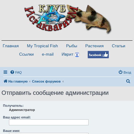
Главная
My Tropical Fish
Рыбы
Растения
Статьи
Ссылки
e-mail
Иврит
FAQ
Вход
П
На главную
Список форумов
о
Отправить сообщение администрации
и
с
Получатель:
Администратор
к
Ваш адрес email:
Ваше имя: