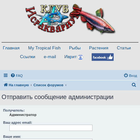
Главная
My Tropical Fish
Рыбы
Растения
Статьи
Ссылки
e-mail
Иврит
FAQ
Вход
П
На главную
Список форумов
о
Отправить сообщение администрации
и
с
Получатель:
Администратор
к
Ваш адрес email:
Ваше имя: