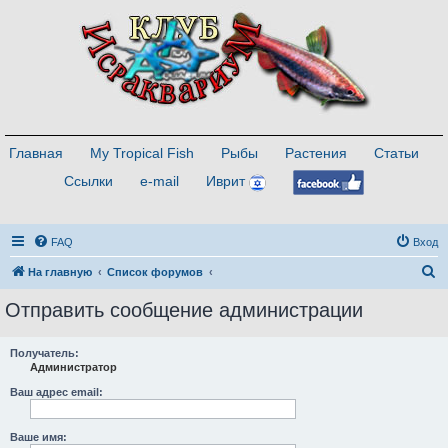
Главная
My Tropical Fish
Рыбы
Растения
Статьи
Ссылки
e-mail
Иврит
FAQ
Вход
П
На главную
Список форумов
о
Отправить сообщение администрации
и
с
Получатель:
Администратор
к
Ваш адрес email:
Ваше имя: