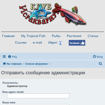
Главная
My Tropical Fish
Рыбы
Растения
Статьи
Ссылки
e-mail
Иврит
FAQ
Вход
П
На главную
Список форумов
о
Отправить сообщение администрации
и
с
Получатель:
Администратор
к
Ваш адрес email:
Ваше имя: