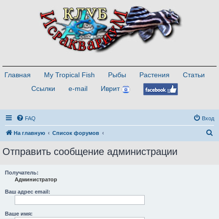
Главная
My Tropical Fish
Рыбы
Растения
Статьи
Ссылки
e-mail
Иврит
FAQ
Вход
П
На главную
Список форумов
о
Отправить сообщение администрации
и
с
Получатель:
Администратор
к
Ваш адрес email:
Ваше имя: