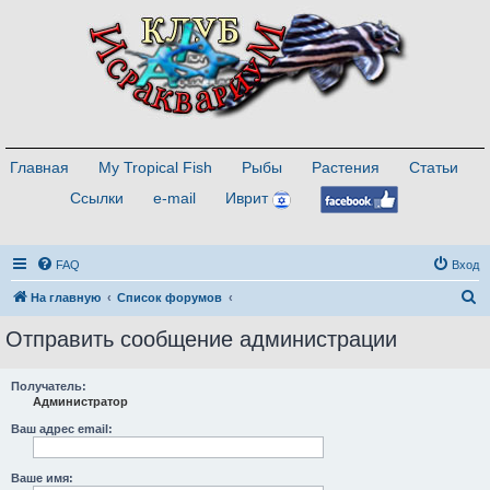
Главная
My Tropical Fish
Рыбы
Растения
Статьи
Ссылки
e-mail
Иврит
FAQ
Вход
П
На главную
Список форумов
о
Отправить сообщение администрации
и
с
Получатель:
Администратор
к
Ваш адрес email:
Ваше имя: