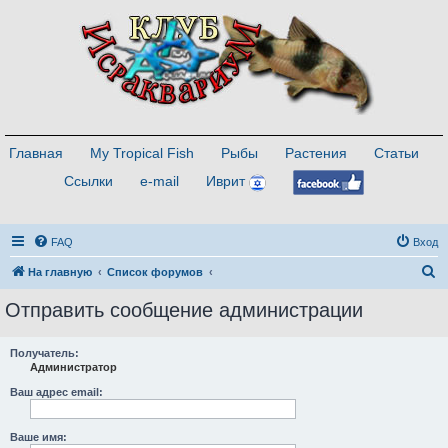
Главная
My Tropical Fish
Рыбы
Растения
Статьи
Ссылки
e-mail
Иврит
FAQ
Вход
П
На главную
Список форумов
о
Отправить сообщение администрации
и
с
Получатель:
Администратор
к
Ваш адрес email:
Ваше имя: