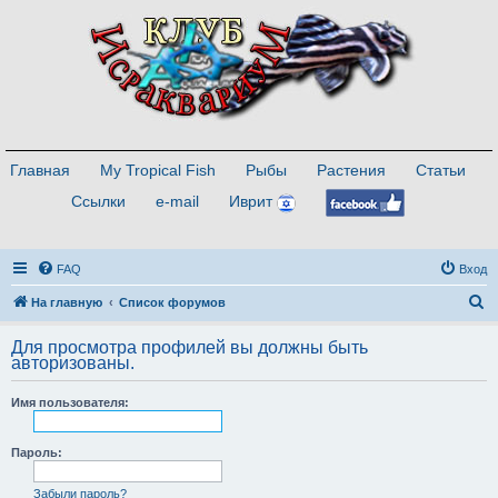
Главная
My Tropical Fish
Рыбы
Растения
Статьи
Ссылки
e-mail
Иврит
FAQ
Вход
П
На главную
Список форумов
о
Для просмотра профилей вы должны быть
и
авторизованы.
с
Имя пользователя:
к
Пароль:
Забыли пароль?