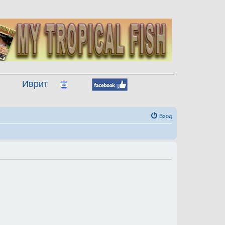
Иврит
Вход