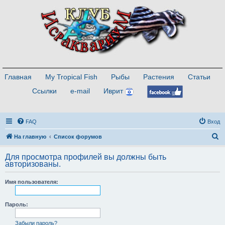
Главная
My Tropical Fish
Рыбы
Растения
Статьи
Ссылки
e-mail
Иврит
FAQ
Вход
П
На главную
Список форумов
о
Для просмотра профилей вы должны быть
и
авторизованы.
с
Имя пользователя:
к
Пароль:
Забыли пароль?