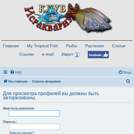
Главная
My Tropical Fish
Рыбы
Растения
Статьи
Ссылки
e-mail
Иврит
FAQ
Вход
П
На главную
Список форумов
о
Для просмотра профилей вы должны быть
и
авторизованы.
с
Имя пользователя:
к
Пароль:
Забыли пароль?