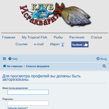
Главная
My Tropical Fish
Рыбы
Растения
Статьи
Ссылки
e-mail
Иврит
FAQ
Вход
П
На главную
Список форумов
о
Для просмотра профилей вы должны быть
и
авторизованы.
с
Имя пользователя:
к
Пароль:
Забыли пароль?