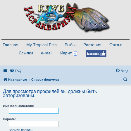
Главная
My Tropical Fish
Рыбы
Растения
Статьи
Ссылки
e-mail
Иврит
FAQ
Вход
П
На главную
Список форумов
о
Для просмотра профилей вы должны быть
и
авторизованы.
с
Имя пользователя:
к
Пароль:
Забыли пароль?