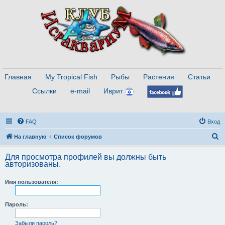
Главная
My Tropical Fish
Рыбы
Растения
Статьи
Ссылки
e-mail
Иврит
FAQ
Вход
П
На главную
Список форумов
о
Для просмотра профилей вы должны быть
и
авторизованы.
с
Имя пользователя:
к
Пароль:
Забыли пароль?