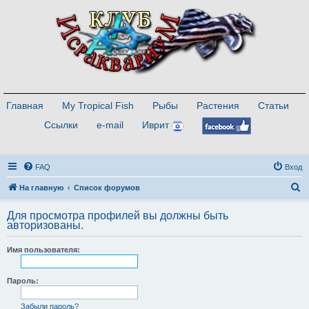
Главная
My Tropical Fish
Рыбы
Растения
Статьи
Ссылки
e-mail
Иврит
FAQ
Вход
П
На главную
Список форумов
о
Для просмотра профилей вы должны быть
и
авторизованы.
с
Имя пользователя:
к
Пароль:
Забыли пароль?