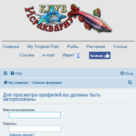
Главная
My Tropical Fish
Рыбы
Растения
Статьи
Ссылки
e-mail
Иврит
FAQ
Вход
П
На главную
Список форумов
о
Для просмотра профилей вы должны быть
и
авторизованы.
с
Имя пользователя:
к
Пароль:
Забыли пароль?