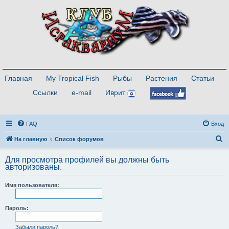
Главная
My Tropical Fish
Рыбы
Растения
Статьи
Ссылки
e-mail
Иврит
FAQ
Вход
П
На главную
Список форумов
о
Для просмотра профилей вы должны быть
и
авторизованы.
с
Имя пользователя:
к
Пароль:
Забыли пароль?