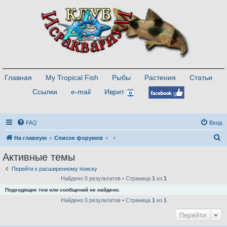
Главная
My Tropical Fish
Рыбы
Растения
Статьи
Ссылки
e-mail
Иврит
FAQ
Вход
П
На главную
Список форумов
о
Активные темы
и
Перейти к расширенному поиску
с
Найдено 0 результатов • Страница
1
из
1
к
Подходящих тем или сообщений не найдено.
Найдено 0 результатов • Страница
1
из
1
Перейти