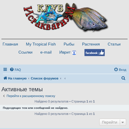
Главная
My Tropical Fish
Рыбы
Растения
Статьи
Ссылки
e-mail
Иврит
FAQ
Вход
П
На главную
Список форумов
о
Активные темы
и
Перейти к расширенному поиску
с
Найдено 0 результатов • Страница
1
из
1
к
Подходящих тем или сообщений не найдено.
Найдено 0 результатов • Страница
1
из
1
Перейти