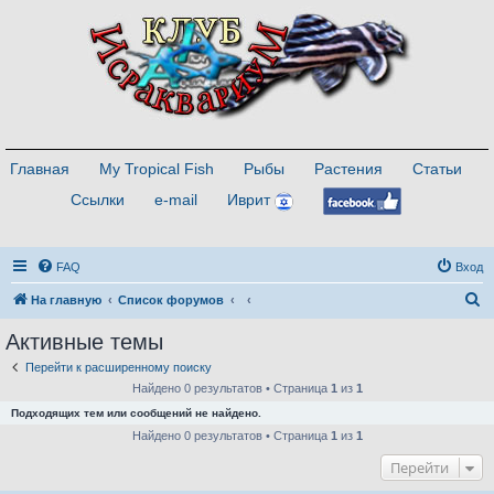
Главная
My Tropical Fish
Рыбы
Растения
Статьи
Ссылки
e-mail
Иврит
FAQ
Вход
П
На главную
Список форумов
о
Активные темы
и
Перейти к расширенному поиску
с
Найдено 0 результатов • Страница
1
из
1
к
Подходящих тем или сообщений не найдено.
Найдено 0 результатов • Страница
1
из
1
Перейти