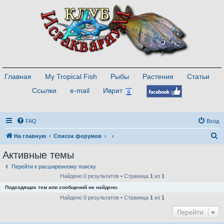
Главная
My Tropical Fish
Рыбы
Растения
Статьи
Ссылки
e-mail
Иврит
FAQ
Вход
П
На главную
Список форумов
о
Активные темы
и
Перейти к расширенному поиску
с
Найдено 0 результатов • Страница
1
из
1
к
Подходящих тем или сообщений не найдено.
Найдено 0 результатов • Страница
1
из
1
Перейти