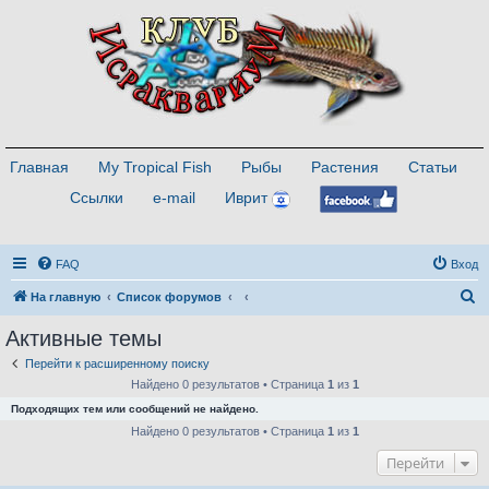
Главная
My Tropical Fish
Рыбы
Растения
Статьи
Ссылки
e-mail
Иврит
FAQ
Вход
П
На главную
Список форумов
о
Активные темы
и
Перейти к расширенному поиску
с
Найдено 0 результатов • Страница
1
из
1
к
Подходящих тем или сообщений не найдено.
Найдено 0 результатов • Страница
1
из
1
Перейти