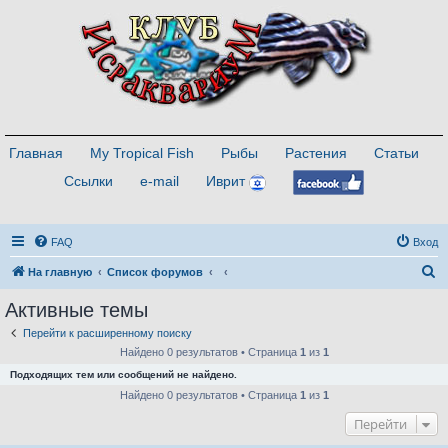
Главная
My Tropical Fish
Рыбы
Растения
Статьи
Ссылки
e-mail
Иврит
FAQ
Вход
П
На главную
Список форумов
о
Активные темы
и
Перейти к расширенному поиску
с
Найдено 0 результатов • Страница
1
из
1
к
Подходящих тем или сообщений не найдено.
Найдено 0 результатов • Страница
1
из
1
Перейти