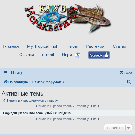
Главная
My Tropical Fish
Рыбы
Растения
Статьи
Ссылки
e-mail
Иврит
FAQ
Вход
П
На главную
Список форумов
о
Активные темы
и
Перейти к расширенному поиску
с
Найдено 0 результатов • Страница
1
из
1
к
Подходящих тем или сообщений не найдено.
Найдено 0 результатов • Страница
1
из
1
Перейти