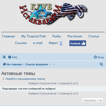
Главная
My Tropical Fish
Рыбы
Растения
Статьи
Ссылки
e-mail
Иврит
FAQ
Вход
П
На главную
Список форумов
о
Активные темы
и
Перейти к расширенному поиску
с
Найдено 0 результатов • Страница
1
из
1
к
Подходящих тем или сообщений не найдено.
Найдено 0 результатов • Страница
1
из
1
Перейти