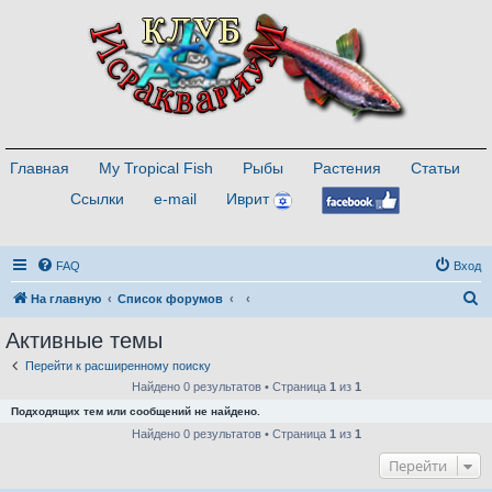
Главная
My Tropical Fish
Рыбы
Растения
Статьи
Ссылки
e-mail
Иврит
FAQ
Вход
П
На главную
Список форумов
о
Активные темы
и
Перейти к расширенному поиску
с
Найдено 0 результатов • Страница
1
из
1
к
Подходящих тем или сообщений не найдено.
Найдено 0 результатов • Страница
1
из
1
Перейти