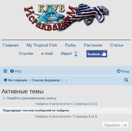
Главная
My Tropical Fish
Рыбы
Растения
Статьи
Ссылки
e-mail
Иврит
FAQ
Вход
П
На главную
Список форумов
о
Активные темы
и
Перейти к расширенному поиску
с
Найдено 0 результатов • Страница
1
из
1
к
Подходящих тем или сообщений не найдено.
Найдено 0 результатов • Страница
1
из
1
Перейти