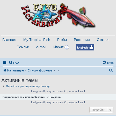
Главная
My Tropical Fish
Рыбы
Растения
Статьи
Ссылки
e-mail
Иврит
FAQ
Вход
П
На главную
Список форумов
о
Активные темы
и
Перейти к расширенному поиску
с
Найдено 0 результатов • Страница
1
из
1
к
Подходящих тем или сообщений не найдено.
Найдено 0 результатов • Страница
1
из
1
Перейти