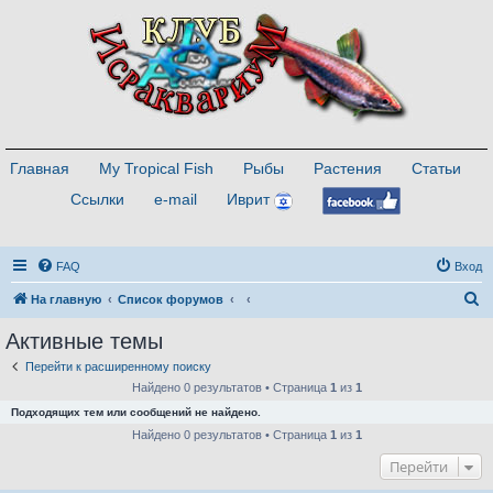
Главная
My Tropical Fish
Рыбы
Растения
Статьи
Ссылки
e-mail
Иврит
FAQ
Вход
П
На главную
Список форумов
о
Активные темы
и
Перейти к расширенному поиску
с
Найдено 0 результатов • Страница
1
из
1
к
Подходящих тем или сообщений не найдено.
Найдено 0 результатов • Страница
1
из
1
Перейти