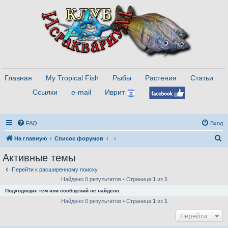
Главная
My Tropical Fish
Рыбы
Растения
Статьи
Ссылки
e-mail
Иврит
FAQ
Вход
П
На главную
Список форумов
о
Активные темы
и
Перейти к расширенному поиску
с
Найдено 0 результатов • Страница
1
из
1
к
Подходящих тем или сообщений не найдено.
Найдено 0 результатов • Страница
1
из
1
Перейти