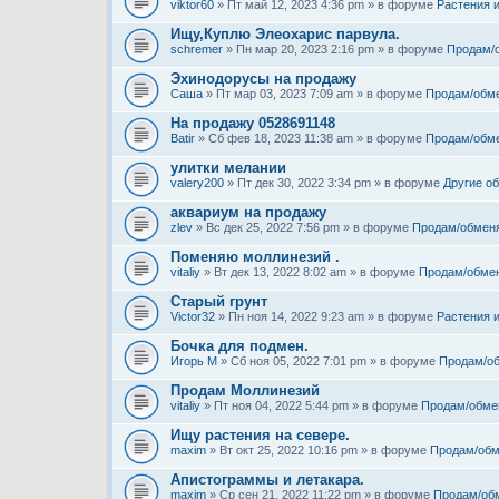
viktor60
» Пт май 12, 2023 4:36 pm » в форуме
Растения 
Ищу,Куплю Элеохарис парвула.
schremer
» Пн мар 20, 2023 2:16 pm » в форуме
Продам/
Эхинодорусы на продажу
Саша
» Пт мар 03, 2023 7:09 am » в форуме
Продам/обм
На продажу 0528691148
Batir
» Сб фев 18, 2023 11:38 am » в форуме
Продам/обм
улитки мелании
valery200
» Пт дек 30, 2022 3:34 pm » в форуме
Другие о
аквариум на продажу
zlev
» Вс дек 25, 2022 7:56 pm » в форуме
Продам/обмен
Поменяю моллинезий .
vitaliy
» Вт дек 13, 2022 8:02 am » в форуме
Продам/обме
Старый грунт
Victor32
» Пн ноя 14, 2022 9:23 am » в форуме
Растения 
Бочка для подмен.
Игорь М
» Сб ноя 05, 2022 7:01 pm » в форуме
Продам/о
Продам Моллинезий
vitaliy
» Пт ноя 04, 2022 5:44 pm » в форуме
Продам/обме
Ищу растения на севере.
maxim
» Вт окт 25, 2022 10:16 pm » в форуме
Продам/обм
Апистограммы и летакара.
maxim
» Ср сен 21, 2022 11:22 pm » в форуме
Продам/об