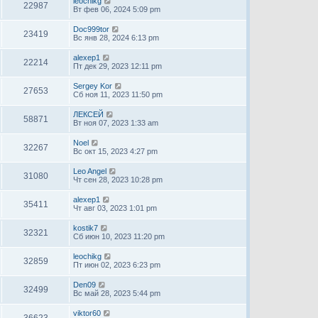
leochikg
22987
Вт фев 06, 2024 5:09 pm
Doc999tor
23419
Вс янв 28, 2024 6:13 pm
alexep1
22214
Пт дек 29, 2023 12:11 pm
Sergey Kor
27653
Сб ноя 11, 2023 11:50 pm
ЛЕКСЕЙ
58871
Вт ноя 07, 2023 1:33 am
Noel
32267
Вс окт 15, 2023 4:27 pm
Leo Angel
31080
Чт сен 28, 2023 10:28 pm
alexep1
35411
Чт авг 03, 2023 1:01 pm
kostik7
32321
Сб июн 10, 2023 11:20 pm
leochikg
32859
Пт июн 02, 2023 6:23 pm
Den09
32499
Вс май 28, 2023 5:44 pm
viktor60
36623