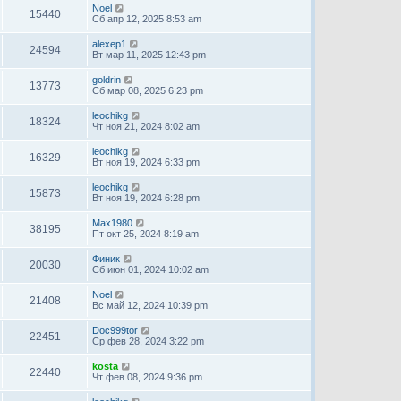
Noel
15440
Сб апр 12, 2025 8:53 am
alexep1
24594
Вт мар 11, 2025 12:43 pm
goldrin
13773
Сб мар 08, 2025 6:23 pm
leochikg
18324
Чт ноя 21, 2024 8:02 am
leochikg
16329
Вт ноя 19, 2024 6:33 pm
leochikg
15873
Вт ноя 19, 2024 6:28 pm
Max1980
38195
Пт окт 25, 2024 8:19 am
Финик
20030
Сб июн 01, 2024 10:02 am
Noel
21408
Вс май 12, 2024 10:39 pm
Doc999tor
22451
Ср фев 28, 2024 3:22 pm
kosta
22440
Чт фев 08, 2024 9:36 pm