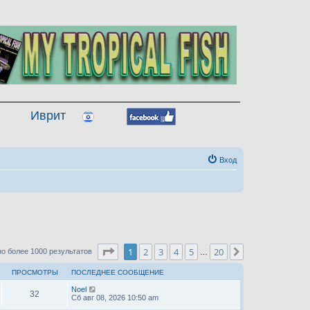
Иврит
Вход
Страница
1
из
20
1
2
3
4
5
20
След.
о более 1000 результатов
…
ПРОСМОТРЫ
ПОСЛЕДНЕЕ СООБЩЕНИЕ
Noel
32
Сб авг 08, 2026 10:50 am