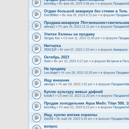
leochikg
» Вт фев 06, 2024 5:09 pm » в форуме
Продам/о
Отдаю большой аквариум без стяжек в Тель
Doc999tor
» Вс янв 28, 2024 6:13 pm » в форуме
Продам/
Продажа-аквариум 70л+внешник+светильни
alexep1
» Пт дек 29, 2023 12:11 pm » в форуме
Продам/о
Улитки Хелены на продажу
Sergey Kor
» Сб ноя 11, 2023 11:50 pm » в форуме
Продам
Нитчатка
ЛЕКСЕЙ
» Вт ноя 07, 2023 1:33 am » в форуме
Аквариум:
Октябрь 2023
Noel
» Вс окт 15, 2023 4:27 pm » в форуме
Встречи в Пет
На продажу
Leo Angel
» Чт сен 28, 2023 10:28 pm » в форуме
Продам/
Ищу внешник
alexep1
» Чт авг 03, 2023 1:01 pm » в форуме
Продам/обм
Куплю культуру живых дафний
kostik7
» Сб июн 10, 2023 11:20 pm » в форуме
Продам/о
Продам холодильник Aqua Medic Titan 500, 1
leochikg
» Пт июн 02, 2023 6:23 pm » в форуме
Продам/о
Ищу, куплю мягкие кораллы
Den09
» Вс май 28, 2023 5:44 pm » в форуме
Продам/обм
вопрос