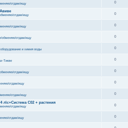
0
бменяю/отдам/ищу
 Авиве
0
обменяю/отдам/ищу
к
0
бменяю/отдам/ищу
0
/обменяю/отдам/ищу
0
 оборудование и химия воды
0
ах-Тикве
0
обменяю/отдам/ищу
0
еняю/отдам/ищу
0
бменяю/отдам/ищу
/4 л\с+Система С02 + растения
0
бменяю/отдам/ищу
0
еняю/отдам/ищу
0