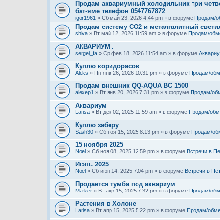
Продам аквариумный холодильник три четве
бат-яме телефон 0547767872
igor1961
» Сб май 23, 2026 4:44 pm » в форуме
Продам/о
Продам систему СО2 и металгалитный свети
shiva
» Вт май 12, 2026 11:59 am » в форуме
Продам/обм
АКВАРИУМ .
sergei_fa
» Ср фев 18, 2026 11:54 am » в форуме
Аквариу
Куплю коридорасов
Aleks
» Пн янв 26, 2026 10:31 pm » в форуме
Продам/обм
Продам внешник QQ-AQUA BC 1500
alexep1
» Вт янв 20, 2026 7:31 pm » в форуме
Продам/об
Аквариум
Larisa
» Вт дек 02, 2025 11:59 am » в форуме
Продам/обм
Куплю заберу
Sash30
» Сб ноя 15, 2025 8:13 pm » в форуме
Продам/об
15 ноября 2025
Noel
» Сб ноя 08, 2025 12:59 pm » в форуме
Встречи в Пе
Июнь 2025
Noel
» Сб июн 14, 2025 7:04 pm » в форуме
Встречи в Пе
Продается тумба под аквариум
Marker
» Вт апр 15, 2025 7:32 pm » в форуме
Продам/обм
Растения в Холоне
Larisa
» Вт апр 15, 2025 5:22 pm » в форуме
Продам/обме