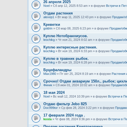
26 апреля 2025
Noel
» Сб апр 12, 2025 8:53 am » в форуме
Встречи в Пет
Отдам растения
alexep1
» Вт мар 11, 2025 12:43 pm » в форуме
Продам/о
Креветки
goldrin
» Сб мар 08, 2025 6:23 pm » в форуме
Продам/обм
Куплю Нотобранхиусов.
leochikg
» Чт ноя 21, 2024 8:02 am » в форуме
Продам/об
Куплю интересные растения.
leochikg
» Вт ноя 19, 2024 6:33 pm » в форуме
Продам/об
Куплю в травник рыбок.
leochikg
» Вт ноя 19, 2024 6:28 pm » в форуме
Продам/об
Буцефаландры
Max1980
» Пт окт 25, 2024 8:19 am » в форуме
Растения 
Срочно! Отдам аквариум 150л., рыбок; цихли
Финик
» Сб июн 01, 2024 10:02 am » в форуме
Продам/об
18 мая 2024
Noel
» Вс май 12, 2024 10:39 pm » в форуме
Встречи в П
Отдаю фильтр Jebo 825
Doc999tor
» Ср фев 28, 2024 3:22 pm » в форуме
Продам
17 февраля 2024 года .
kosta
» Чт фев 08, 2024 9:36 pm » в форуме
Встречи в П
Продам растения Криптокорина