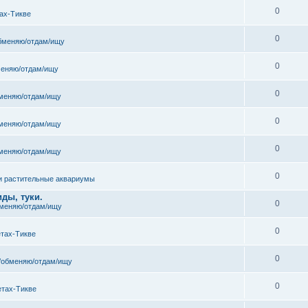
0
ах-Тикве
0
бменяю/отдам/ищу
0
еняю/отдам/ищу
0
меняю/отдам/ищу
0
меняю/отдам/ищу
0
меняю/отдам/ищу
0
и растительные аквариумы
ды, туки.
0
меняю/отдам/ищу
0
етах-Тикве
0
/обменяю/отдам/ищу
0
етах-Тикве