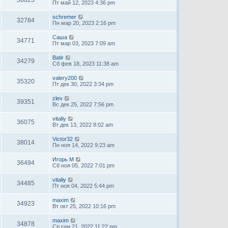
Пт май 12, 2023 4:36 pm
schremer
32784
Пн мар 20, 2023 2:16 pm
Саша
34771
Пт мар 03, 2023 7:09 am
Batir
34279
Сб фев 18, 2023 11:38 am
valery200
35320
Пт дек 30, 2022 3:34 pm
zlev
39351
Вс дек 25, 2022 7:56 pm
vitaliy
36075
Вт дек 13, 2022 8:02 am
Victor32
38014
Пн ноя 14, 2022 9:23 am
Игорь М
36494
Сб ноя 05, 2022 7:01 pm
vitaliy
34485
Пт ноя 04, 2022 5:44 pm
maxim
34923
Вт окт 25, 2022 10:16 pm
maxim
34878
Ср сен 21, 2022 11:22 pm