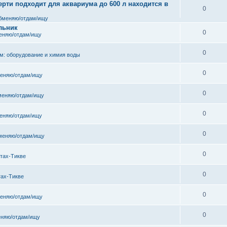
рти подходит для аквариума до 600 л находится в
0
бменяю/отдам/ищу
льник
0
еняю/отдам/ищу
0
м: оборудование и химия воды
0
еняю/отдам/ищу
0
меняю/отдам/ищу
0
еняю/отдам/ищу
0
меняю/отдам/ищу
0
тах-Тикве
0
тах-Тикве
0
еняю/отдам/ищу
0
няю/отдам/ищу