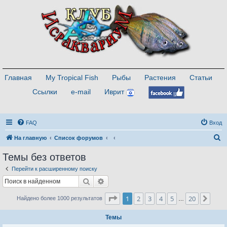
Главная
My Tropical Fish
Рыбы
Растения
Статьи
Ссылки
e-mail
Иврит
FAQ
Вход
П
На главную
Список форумов
о
Темы без ответов
и
Перейти к расширенному поиску
с
Поиск
Расширенный поиск
к
Страница
1
из
20
1
2
3
4
5
20
След
Найдено более 1000 результатов
…
Темы