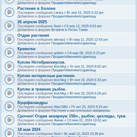
Добавлено в форуме
Продам/обменяю/отдам/ищу
Растения в Холоне
Последнее сообщение
Larisa
«
Вт апр 15, 2025 5:22 pm
Добавлено в форуме
Продам/обменяю/отдам/ищу
26 апреля 2025
Последнее сообщение
Noel
«
Сб апр 12, 2025 8:53 am
Добавлено в форуме
Встречи в Петах-Тикве
Отдам растения
Последнее сообщение
alexep1
«
Вт мар 11, 2025 12:43 pm
Добавлено в форуме
Продам/обменяю/отдам/ищу
Креветки
Последнее сообщение
goldrin
«
Сб мар 08, 2025 6:23 pm
Добавлено в форуме
Продам/обменяю/отдам/ищу
Куплю Нотобранхиусов.
Последнее сообщение
leochikg
«
Чт ноя 21, 2024 8:02 am
Добавлено в форуме
Продам/обменяю/отдам/ищу
Куплю интересные растения.
Последнее сообщение
leochikg
«
Вт ноя 19, 2024 6:33 pm
Добавлено в форуме
Продам/обменяю/отдам/ищу
Куплю в травник рыбок.
Последнее сообщение
leochikg
«
Вт ноя 19, 2024 6:28 pm
Добавлено в форуме
Продам/обменяю/отдам/ищу
Буцефаландры
Последнее сообщение
Max1980
«
Пт окт 25, 2024 8:19 am
Добавлено в форуме
Растения и растительные аквариумы
Срочно! Отдам аквариум 150л., рыбок; цихлиды, туки.
Последнее сообщение
Финик
«
Сб июн 01, 2024 10:02 am
Добавлено в форуме
Продам/обменяю/отдам/ищу
18 мая 2024
Последнее сообщение
Noel
«
Вс май 12, 2024 10:39 pm