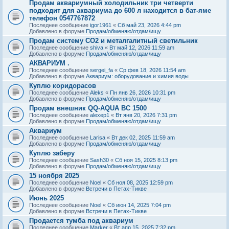
Продам аквариумный холодильник три четверти
подходит для аквариума до 600 л находится в бат-яме
телефон 0547767872
Последнее сообщение
igor1961
«
Сб май 23, 2026 4:44 pm
Добавлено в форуме
Продам/обменяю/отдам/ищу
Продам систему СО2 и металгалитный светильник
Последнее сообщение
shiva
«
Вт май 12, 2026 11:59 am
Добавлено в форуме
Продам/обменяю/отдам/ищу
АКВАРИУМ .
Последнее сообщение
sergei_fa
«
Ср фев 18, 2026 11:54 am
Добавлено в форуме
Аквариум: оборудование и химия воды
Куплю коридорасов
Последнее сообщение
Aleks
«
Пн янв 26, 2026 10:31 pm
Добавлено в форуме
Продам/обменяю/отдам/ищу
Продам внешник QQ-AQUA BC 1500
Последнее сообщение
alexep1
«
Вт янв 20, 2026 7:31 pm
Добавлено в форуме
Продам/обменяю/отдам/ищу
Аквариум
Последнее сообщение
Larisa
«
Вт дек 02, 2025 11:59 am
Добавлено в форуме
Продам/обменяю/отдам/ищу
Куплю заберу
Последнее сообщение
Sash30
«
Сб ноя 15, 2025 8:13 pm
Добавлено в форуме
Продам/обменяю/отдам/ищу
15 ноября 2025
Последнее сообщение
Noel
«
Сб ноя 08, 2025 12:59 pm
Добавлено в форуме
Встречи в Петах-Тикве
Июнь 2025
Последнее сообщение
Noel
«
Сб июн 14, 2025 7:04 pm
Добавлено в форуме
Встречи в Петах-Тикве
Продается тумба под аквариум
Последнее сообщение
Marker
«
Вт апр 15, 2025 7:32 pm