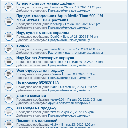
Куплю культуру живых дафний
Последнее сообщение
kostik7
«
Сб июн 10, 2023 11:20 pm
Добавлено в форуме
Продам/обменяю/отдам/ищу
Продам холодильник Aqua Medic Titan 500, 1/4
л\с+Система С02 + растения
Последнее сообщение
leochikg
«
Пт июн 02, 2023 6:23 pm
Добавлено в форуме
Продам/обменяю/отдам/ищу
Ищу, куплю мягкие кораллы
Последнее сообщение
Den09
«
Вс май 28, 2023 5:44 pm
Добавлено в форуме
Продам/обменяю/отдам/ищу
вопрос
Последнее сообщение
viktor60
«
Пт май 12, 2023 4:36 pm
Добавлено в форуме
Растения и растительные аквариумы
Ищу,Куплю Элеохарис парвула.
Последнее сообщение
schremer
«
Пн мар 20, 2023 2:16 pm
Добавлено в форуме
Продам/обменяю/отдам/ищу
Эхинодорусы на продажу
Последнее сообщение
Саша
«
Пт мар 03, 2023 7:09 am
Добавлено в форуме
Продам/обменяю/отдам/ищу
На продажу 0528691148
Последнее сообщение
Batir
«
Сб фев 18, 2023 11:38 am
Добавлено в форуме
Продам/обменяю/отдам/ищу
улитки мелании
Последнее сообщение
valery200
«
Пт дек 30, 2022 3:34 pm
Добавлено в форуме
Другие обитатели аквариума
аквариум на продажу
Последнее сообщение
zlev
«
Вс дек 25, 2022 7:56 pm
Добавлено в форуме
Продам/обменяю/отдам/ищу
Поменяю моллинезий .
Последнее сообщение
vitaliy
«
Вт дек 13, 2022 8:02 am
Добавлено в форуме
Продам/обменяю/отдам/ищу