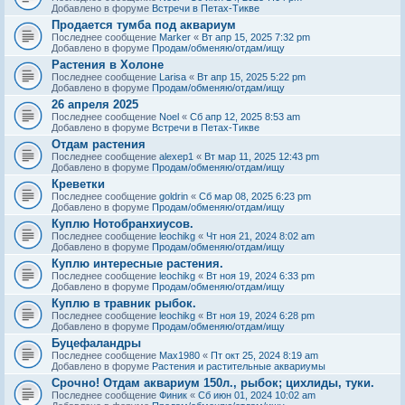
Добавлено в форуме
Встречи в Петах-Тикве
Продается тумба под аквариум
Последнее сообщение
Marker
«
Вт апр 15, 2025 7:32 pm
Добавлено в форуме
Продам/обменяю/отдам/ищу
Растения в Холоне
Последнее сообщение
Larisa
«
Вт апр 15, 2025 5:22 pm
Добавлено в форуме
Продам/обменяю/отдам/ищу
26 апреля 2025
Последнее сообщение
Noel
«
Сб апр 12, 2025 8:53 am
Добавлено в форуме
Встречи в Петах-Тикве
Отдам растения
Последнее сообщение
alexep1
«
Вт мар 11, 2025 12:43 pm
Добавлено в форуме
Продам/обменяю/отдам/ищу
Креветки
Последнее сообщение
goldrin
«
Сб мар 08, 2025 6:23 pm
Добавлено в форуме
Продам/обменяю/отдам/ищу
Куплю Нотобранхиусов.
Последнее сообщение
leochikg
«
Чт ноя 21, 2024 8:02 am
Добавлено в форуме
Продам/обменяю/отдам/ищу
Куплю интересные растения.
Последнее сообщение
leochikg
«
Вт ноя 19, 2024 6:33 pm
Добавлено в форуме
Продам/обменяю/отдам/ищу
Куплю в травник рыбок.
Последнее сообщение
leochikg
«
Вт ноя 19, 2024 6:28 pm
Добавлено в форуме
Продам/обменяю/отдам/ищу
Буцефаландры
Последнее сообщение
Max1980
«
Пт окт 25, 2024 8:19 am
Добавлено в форуме
Растения и растительные аквариумы
Срочно! Отдам аквариум 150л., рыбок; цихлиды, туки.
Последнее сообщение
Финик
«
Сб июн 01, 2024 10:02 am