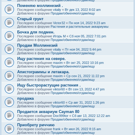
Поменяю моллинезий .
Последнее сообщение
vitaliy
«
Вт дек 13, 2022 8:02 am
Добавлено в форуме
Продам/обменяю/отдам/ищу
Старый грунт
Последнее сообщение
Victor32
«
Пн ноя 14, 2022 9:23 am
Добавлено в форуме
Растения и растительные аквариумы
Бочка для подмен.
Последнее сообщение
Игорь М
«
Сб ноя 05, 2022 7:01 pm
Добавлено в форуме
Продам/обменяю/отдам/ищу
Продам Моллинезий
Последнее сообщение
vitaliy
«
Пт ноя 04, 2022 5:44 pm
Добавлено в форуме
Продам/обменяю/отдам/ищу
Ищу растения на севере.
Последнее сообщение
maxim
«
Вт окт 25, 2022 10:16 pm
Добавлено в форуме
Продам/обменяю/отдам/ищу
Апистограммы и летакара.
Последнее сообщение
maxim
«
Ср сен 21, 2022 11:22 pm
Добавлено в форуме
Продам/обменяю/отдам/ищу
Ищу быстрорастущие растения .
Последнее сообщение
viktor60
«
Вт сен 13, 2022 4:47 pm
Добавлено в форуме
Продам/обменяю/отдам/ищу
продажа
Последнее сообщение
viktor60
«
Ср авг 31, 2022 1:26 pm
Добавлено в форуме
Продам/обменяю/отдам/ищу
Продается аквариум Cayman 80
Последнее сообщение
Doc999tor
«
Сб авг 13, 2022 12:22 am
Добавлено в форуме
Продам/обменяю/отдам/ищу
Приобрету риччию
Последнее сообщение
frank
«
Вт июл 26, 2022 8:15 am
Добавлено в форуме
Продам/обменяю/отдам/ищу