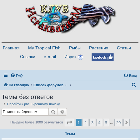
Главная
My Tropical Fish
Рыбы
Растения
Статьи
Ссылки
e-mail
Иврит
FAQ
Вход
П
На главную
Список форумов
о
Темы без ответов
и
Перейти к расширенному поиску
с
Поиск
Расширенный поиск
к
Страница
1
из
20
1
2
3
4
5
20
След
Найдено более 1000 результатов
…
Темы