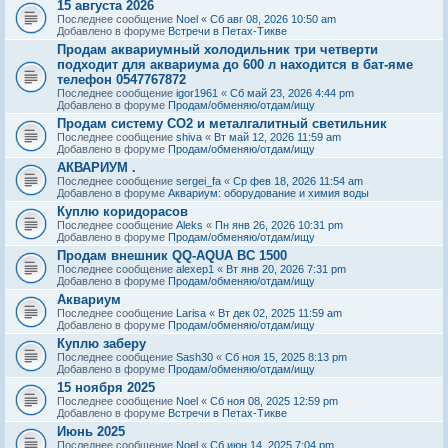
15 августа 2026
Последнее сообщение
Noel
«
Сб авг 08, 2026 10:50 am
Добавлено в форуме
Встречи в Петах-Тикве
Продам аквариумный холодильник три четверти
подходит для аквариума до 600 л находится в бат-яме
телефон 0547767872
Последнее сообщение
igor1961
«
Сб май 23, 2026 4:44 pm
Добавлено в форуме
Продам/обменяю/отдам/ищу
Продам систему СО2 и металгалитный светильник
Последнее сообщение
shiva
«
Вт май 12, 2026 11:59 am
Добавлено в форуме
Продам/обменяю/отдам/ищу
АКВАРИУМ .
Последнее сообщение
sergei_fa
«
Ср фев 18, 2026 11:54 am
Добавлено в форуме
Аквариум: оборудование и химия воды
Куплю коридорасов
Последнее сообщение
Aleks
«
Пн янв 26, 2026 10:31 pm
Добавлено в форуме
Продам/обменяю/отдам/ищу
Продам внешник QQ-AQUA BC 1500
Последнее сообщение
alexep1
«
Вт янв 20, 2026 7:31 pm
Добавлено в форуме
Продам/обменяю/отдам/ищу
Аквариум
Последнее сообщение
Larisa
«
Вт дек 02, 2025 11:59 am
Добавлено в форуме
Продам/обменяю/отдам/ищу
Куплю заберу
Последнее сообщение
Sash30
«
Сб ноя 15, 2025 8:13 pm
Добавлено в форуме
Продам/обменяю/отдам/ищу
15 ноября 2025
Последнее сообщение
Noel
«
Сб ноя 08, 2025 12:59 pm
Добавлено в форуме
Встречи в Петах-Тикве
Июнь 2025
Последнее сообщение
Noel
«
Сб июн 14, 2025 7:04 pm