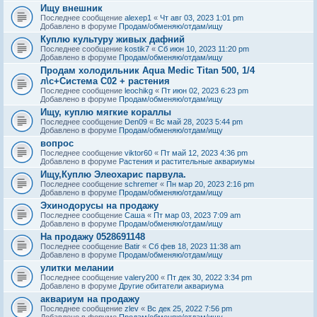
Ищу внешник
Последнее сообщение
alexep1
«
Чт авг 03, 2023 1:01 pm
Добавлено в форуме
Продам/обменяю/отдам/ищу
Куплю культуру живых дафний
Последнее сообщение
kostik7
«
Сб июн 10, 2023 11:20 pm
Добавлено в форуме
Продам/обменяю/отдам/ищу
Продам холодильник Aqua Medic Titan 500, 1/4
л\с+Система С02 + растения
Последнее сообщение
leochikg
«
Пт июн 02, 2023 6:23 pm
Добавлено в форуме
Продам/обменяю/отдам/ищу
Ищу, куплю мягкие кораллы
Последнее сообщение
Den09
«
Вс май 28, 2023 5:44 pm
Добавлено в форуме
Продам/обменяю/отдам/ищу
вопрос
Последнее сообщение
viktor60
«
Пт май 12, 2023 4:36 pm
Добавлено в форуме
Растения и растительные аквариумы
Ищу,Куплю Элеохарис парвула.
Последнее сообщение
schremer
«
Пн мар 20, 2023 2:16 pm
Добавлено в форуме
Продам/обменяю/отдам/ищу
Эхинодорусы на продажу
Последнее сообщение
Саша
«
Пт мар 03, 2023 7:09 am
Добавлено в форуме
Продам/обменяю/отдам/ищу
На продажу 0528691148
Последнее сообщение
Batir
«
Сб фев 18, 2023 11:38 am
Добавлено в форуме
Продам/обменяю/отдам/ищу
улитки мелании
Последнее сообщение
valery200
«
Пт дек 30, 2022 3:34 pm
Добавлено в форуме
Другие обитатели аквариума
аквариум на продажу
Последнее сообщение
zlev
«
Вс дек 25, 2022 7:56 pm
Добавлено в форуме
Продам/обменяю/отдам/ищу